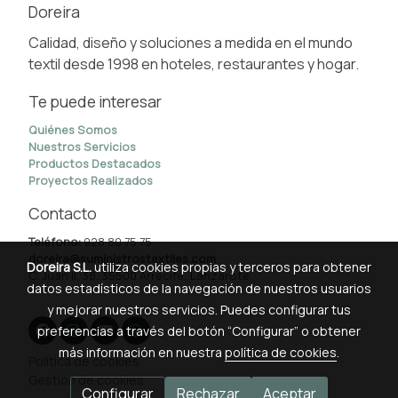
Doreira
Calidad, diseño y soluciones a medida en el mundo
textil desde 1998 en hoteles, restaurantes y hogar.
Te puede interesar
Quiénes Somos
Nuestros Servicios
Productos Destacados
Proyectos Realizados
Contacto
Teléfono:
928 80 75 75
doreira@suministrostextiles.com
Doreira S.L.
utiliza cookies propias y terceros para obtener
C. Juan II, 38, 35500 Arrecife, Lanzarote.
datos estadísticos de la navegación de nuestros usuarios
y mejorar nuestros servicios. Puedes configurar tus
preferencias a través del botón “Configurar” o obtener
más información en nuestra
política de cookies
.
Política de cookies
Gestión de cookies
Configurar
Rechazar
Aceptar