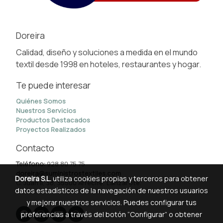
Doreira
Calidad, diseño y soluciones a medida en el mundo
textil desde 1998 en hoteles, restaurantes y hogar.
Te puede interesar
Quiénes Somos
Nuestros Servicios
Productos Destacados
Proyectos Realizados
Contacto
Teléfono:
928 80 75 75
doreira@suministrostextiles.com
Doreira S.L.
utiliza cookies propias y terceros para obtener
C. Juan II, 38, 35500 Arrecife, Lanzarote.
datos estadísticos de la navegación de nuestros usuarios
y mejorar nuestros servicios. Puedes configurar tus
preferencias a través del botón “Configurar” o obtener